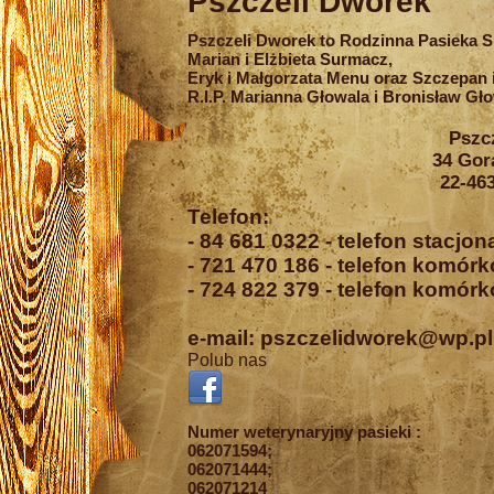
Pszczeli Dworek
Pszczeli Dworek to Rodzinna Pasieka 
Marian i Elżbieta Surmacz,
Eryk i Małgorzata Menu oraz Szczepan 
R.I.P. Marianna Głowala i Bronisław Gło
Pszc
34 Gor
22-46
Telefon:
- 84 681 0322 - telefon stacjon
- 721 470 186 - telefon komór
- 724 822 379 - telefon komór
e-mail: pszczelidworek@wp.pl
Polub nas
Numer weterynaryjny pasieki :
062071594;
062071444;
062071214